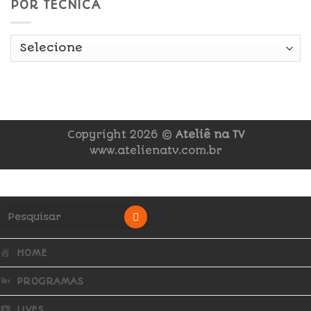
POR TÉCNICA
Copyright 2026 ©
Ateliê na TV
www.atelienatv.com.br
HOME
PROGRAMAS
LIVES