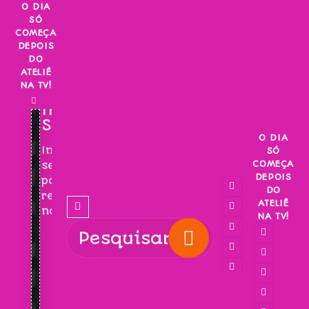
Skip
O DIA
SÓ
to
COMEÇA
content
DEPOIS
DO
ATELIÊ
NA TV!
INSCREVA-
SE!
O DIA
Inscreva-
SÓ
COMEÇA
se
DEPOIS
para
DO
receber
ATELIÊ
novidades!
NA TV!