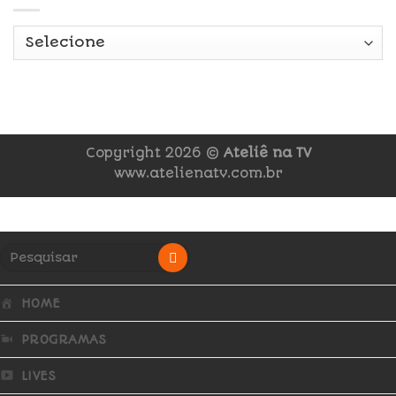
Copyright 2026 ©
Ateliê na TV
www.atelienatv.com.br
HOME
PROGRAMAS
LIVES