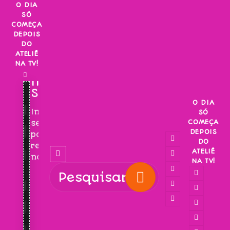
Skip
O DIA
SÓ
to
COMEÇA
content
DEPOIS
DO
ATELIÊ
NA TV!
INSCREVA-
SE!
O DIA
Inscreva-
SÓ
COMEÇA
se
DEPOIS
para
DO
receber
ATELIÊ
novidades!
NA TV!