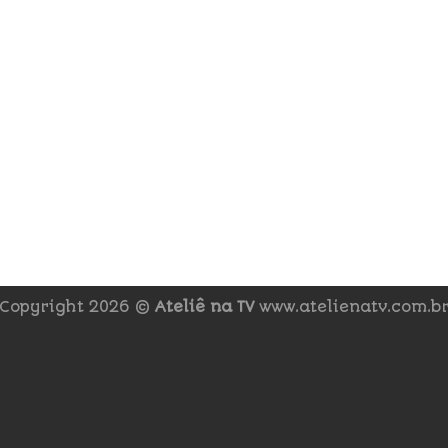
Copyright 2026 ©
Ateliê na TV
www.atelienatv.com.b