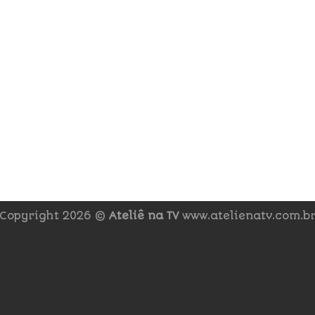
Copyright 2026 ©
Ateliê na TV
www.atelienatv.com.b