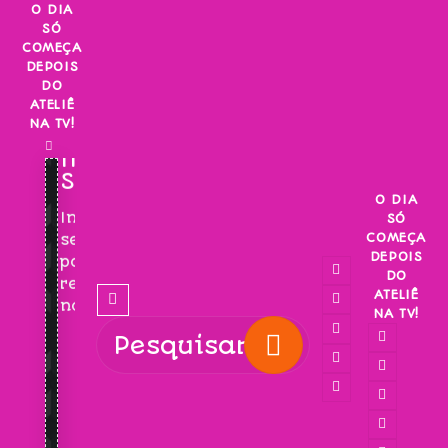
Skip
O DIA
SÓ
to
COMEÇA
content
DEPOIS
DO
ATELIÊ
NA TV!
INSCREVA-
SE!
O DIA
Inscreva-
SÓ
COMEÇA
se
DEPOIS
para
DO
receber
ATELIÊ
novidades!
NA TV!