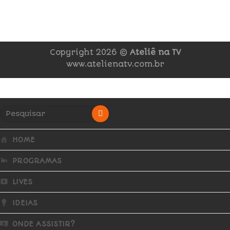
Copyright 2026 ©
Ateliê na TV
www.atelienatv.com.br
HOME
PROGRAMAS
LIVES
IDEIAS
ONDE ASSISTIR?