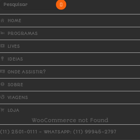
HOME
PROGRAMAS
LIVES
IDEIAS
ONDE ASSISTIR?
SOBRE
VIAGENS
LOJA
WooCommerce not Found
(11) 2501-0111 - WHATSAPP: (11) 99945-2797