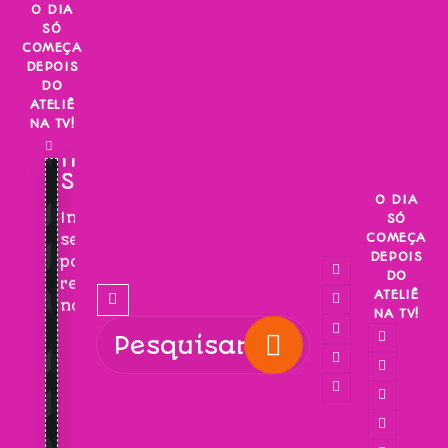
Skip
O DIA
SÓ
to
COMEÇA
content
DEPOIS
DO
ATELIÊ
NA TV!
INSCREVA-
SE!
O DIA
Inscreva-
SÓ
COMEÇA
se
DEPOIS
para
DO
receber
ATELIÊ
novidades!
NA TV!