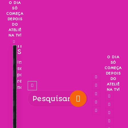
Skip
O DIA
SÓ
to
COMEÇA
content
DEPOIS
DO
ATELIÊ
NA TV!
INSCREVA-
SE!
O DIA
Inscreva-
SÓ
COMEÇA
se
DEPOIS
para
DO
receber
ATELIÊ
novidades!
NA TV!