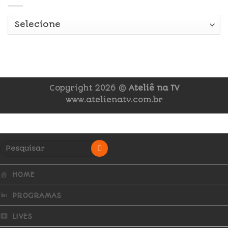
Copyright 2026 ©
Ateliê na TV
www.atelienatv.com.br
HOME
PROGRAMAS
LIVES