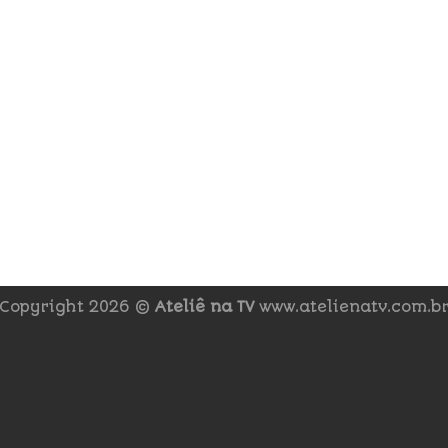
Copyright 2026 ©
Ateliê na TV
www.atelienatv.com.b