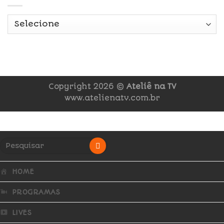
Copyright 2026 ©
Ateliê na TV
www.atelienatv.com.br
HOME
PROGRAMAS
LIVES