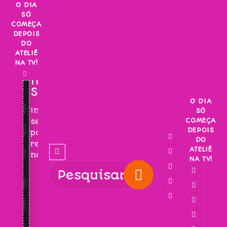
Skip
O DIA
SÓ
to
COMEÇA
content
DEPOIS
DO
ATELIÊ
NA TV!
INSCREVA-
SE!
O DIA
Inscreva-
SÓ
COMEÇA
se
DEPOIS
para
DO
receber
ATELIÊ
novidades!
NA TV!