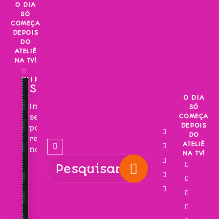
Skip
O DIA
SÓ
to
COMEÇA
content
DEPOIS
DO
ATELIÊ
NA TV!
INSCREVA-
SE!
O DIA
Inscreva-
SÓ
COMEÇA
se
DEPOIS
para
DO
receber
ATELIÊ
novidades!
NA TV!