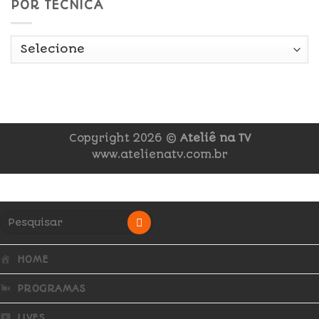
POR TÉCNICA
Copyright 2026 ©
Ateliê na TV
www.atelienatv.com.br
HOME
PROGRAMAS
LIVES