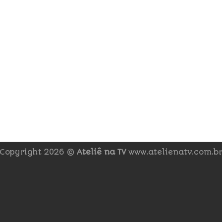
Copyright 2026 ©
Ateliê na TV
www.atelienatv.com.b