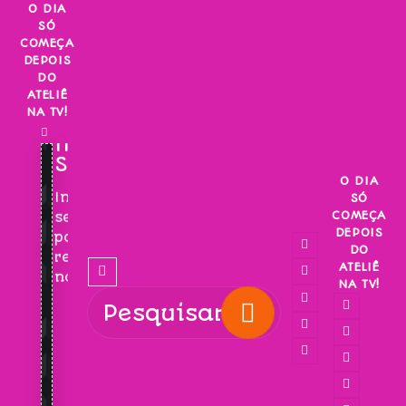
Skip
O DIA
SÓ
to
COMEÇA
content
DEPOIS
DO
ATELIÊ
NA TV!
INSCREVA-
SE!
O DIA
Inscreva-
SÓ
COMEÇA
se
DEPOIS
para
DO
receber
ATELIÊ
novidades!
NA TV!