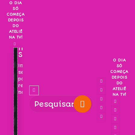
Skip
O DIA
SÓ
to
COMEÇA
content
DEPOIS
DO
ATELIÊ
NA TV!
INSCREVA-
SE!
O DIA
Inscreva-
SÓ
COMEÇA
se
DEPOIS
para
DO
receber
ATELIÊ
novidades!
NA TV!