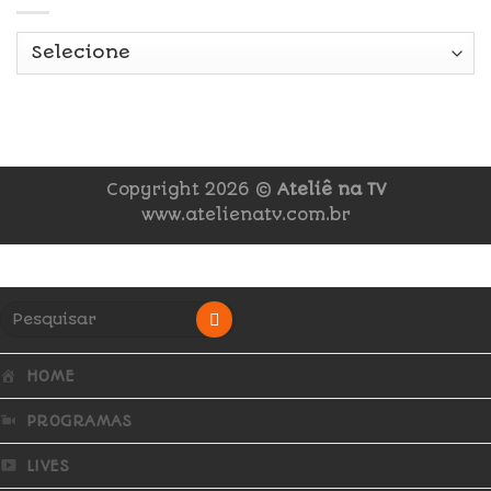
Copyright 2026 ©
Ateliê na TV
www.atelienatv.com.br
HOME
PROGRAMAS
LIVES