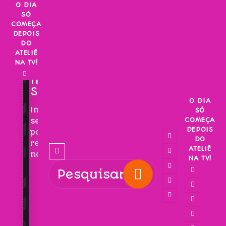
Skip
O DIA
SÓ
to
COMEÇA
content
DEPOIS
DO
ATELIÊ
NA TV!
INSCREVA-
SE!
O DIA
Inscreva-
SÓ
COMEÇA
se
DEPOIS
para
DO
receber
ATELIÊ
novidades!
NA TV!