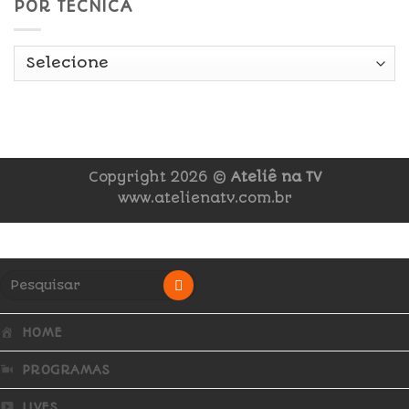
POR TÉCNICA
Copyright 2026 ©
Ateliê na TV
www.atelienatv.com.br
HOME
PROGRAMAS
LIVES