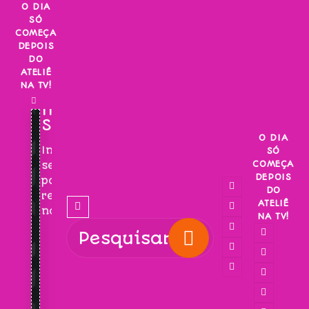
Skip
O DIA
SÓ
to
COMEÇA
content
DEPOIS
DO
ATELIÊ
NA TV!
INSCREVA-
SE!
O DIA
Inscreva-
SÓ
COMEÇA
se
DEPOIS
para
DO
receber
ATELIÊ
novidades!
NA TV!