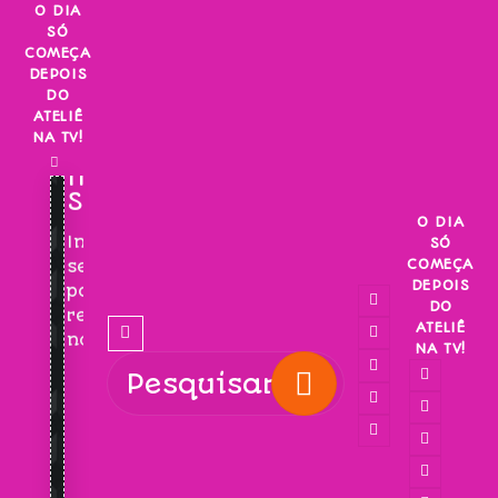
Skip
O DIA
SÓ
to
COMEÇA
content
DEPOIS
DO
ATELIÊ
NA TV!
INSCREVA-
SE!
O DIA
Inscreva-
SÓ
COMEÇA
se
DEPOIS
para
DO
receber
ATELIÊ
novidades!
NA TV!