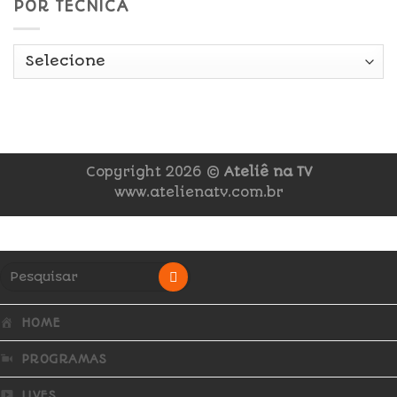
POR TÉCNICA
Copyright 2026 ©
Ateliê na TV
www.atelienatv.com.br
HOME
PROGRAMAS
LIVES