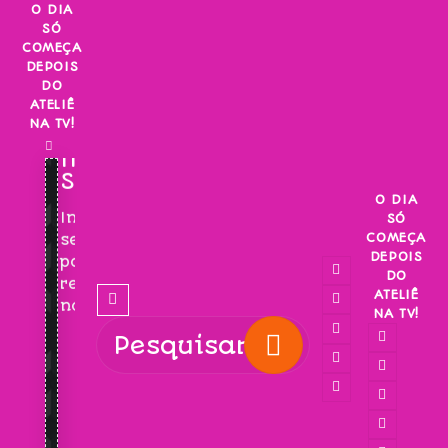
Skip
O DIA
SÓ
to
COMEÇA
content
DEPOIS
DO
ATELIÊ
NA TV!
INSCREVA-
SE!
O DIA
Inscreva-
SÓ
COMEÇA
se
DEPOIS
para
DO
receber
ATELIÊ
novidades!
NA TV!