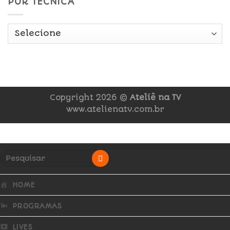
POR TÉCNICA
Copyright 2026 ©
Ateliê na TV
www.atelienatv.com.br
HOME
PROGRAMAS
LIVES