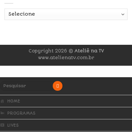
Copyright 2026 ©
Ateliê na TV
www.atelienatv.com.br
HOME
PROGRAMAS
LIVES