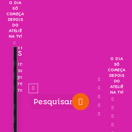
Skip
O DIA
SÓ
to
COMEÇA
content
DEPOIS
DO
ATELIÊ
NA TV!
INSCREVA-
SE!
O DIA
Inscreva-
SÓ
COMEÇA
se
DEPOIS
para
DO
receber
ATELIÊ
novidades!
NA TV!