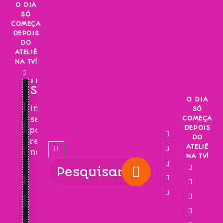
Skip
O DIA
SÓ
to
COMEÇA
content
DEPOIS
DO
ATELIÊ
NA TV!
INSCREVA-
SE!
O DIA
Inscreva-
SÓ
COMEÇA
se
DEPOIS
para
DO
receber
ATELIÊ
novidades!
NA TV!