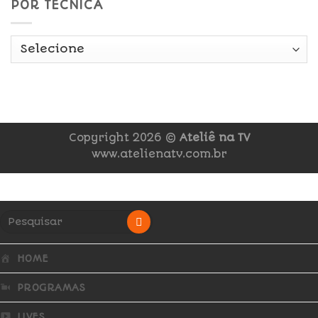
POR TÉCNICA
Copyright 2026 ©
Ateliê na TV
www.atelienatv.com.br
HOME
PROGRAMAS
LIVES