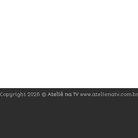
Copyright 2026 ©
Ateliê na TV
www.atelienatv.com.b