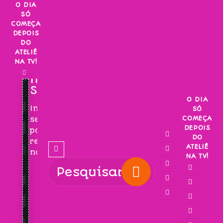
Skip
O DIA
SÓ
to
COMEÇA
content
DEPOIS
DO
ATELIÊ
NA TV!
INSCREVA-
SE!
O DIA
Inscreva-
SÓ
COMEÇA
se
DEPOIS
para
DO
receber
ATELIÊ
novidades!
NA TV!