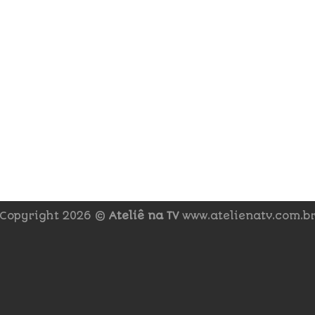
Copyright 2026 ©
Ateliê na TV
www.atelienatv.com.b