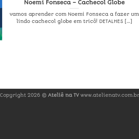
Noemi Fonseca – Cachecol Globe
vamos aprender com Noemi Fonseca a fazer um
lindo cachecol globe em tricô! DETALHES [...]
Copyright 2026 ©
Ateliê na TV
www.atelienatv.com.b