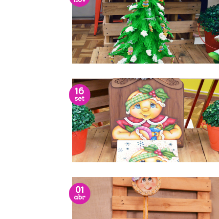
nov
16
set
01
abr