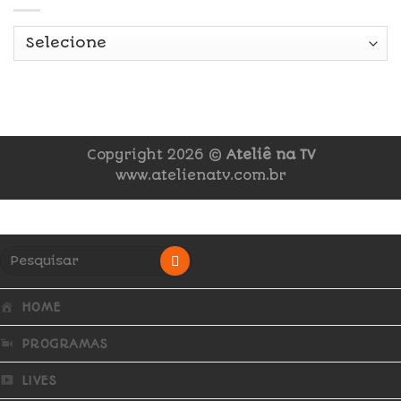
Copyright 2026 ©
Ateliê na TV
www.atelienatv.com.br
HOME
PROGRAMAS
LIVES