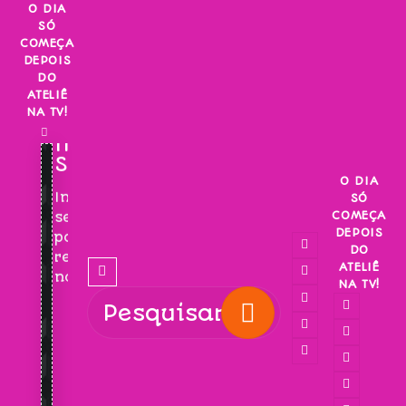
Skip
O DIA
SÓ
to
COMEÇA
content
DEPOIS
DO
ATELIÊ
NA TV!
INSCREVA-
SE!
O DIA
Inscreva-
SÓ
COMEÇA
se
DEPOIS
para
DO
receber
ATELIÊ
novidades!
NA TV!