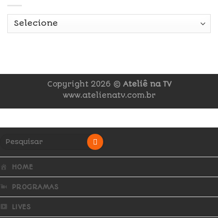
Copyright 2026 ©
Ateliê na TV
www.atelienatv.com.br
HOME
PROGRAMAS
LIVES