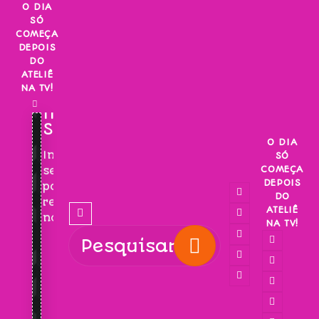
Skip
O DIA
SÓ
to
COMEÇA
content
DEPOIS
DO
ATELIÊ
NA TV!
INSCREVA-
SE!
O DIA
Inscreva-
SÓ
COMEÇA
se
DEPOIS
para
DO
receber
ATELIÊ
novidades!
NA TV!