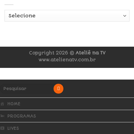
Copyright 2026 ©
Ateliê na TV
www.atelienatv.com.br
HOME
PROGRAMAS
LIVES