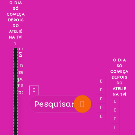
Skip
O DIA
SÓ
to
COMEÇA
content
DEPOIS
DO
ATELIÊ
NA TV!
INSCREVA-
SE!
O DIA
Inscreva-
SÓ
COMEÇA
se
DEPOIS
para
DO
receber
ATELIÊ
novidades!
NA TV!