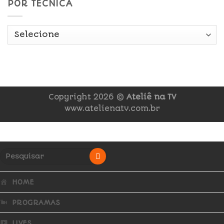
POR TÉCNICA
Copyright 2026 ©
Ateliê na TV
www.atelienatv.com.br
HOME
PROGRAMAS
LIVES