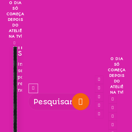
Skip
O DIA
SÓ
to
COMEÇA
content
DEPOIS
DO
ATELIÊ
NA TV!
INSCREVA-
SE!
O DIA
Inscreva-
SÓ
COMEÇA
se
DEPOIS
para
DO
receber
ATELIÊ
novidades!
NA TV!