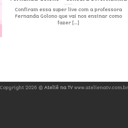
Confiram essa super live com a professora
Fernanda Golono que vai nos ensinar como
fazer [...]
Copyright 2026 ©
Ateliê na TV
www.atelienatv.com.b