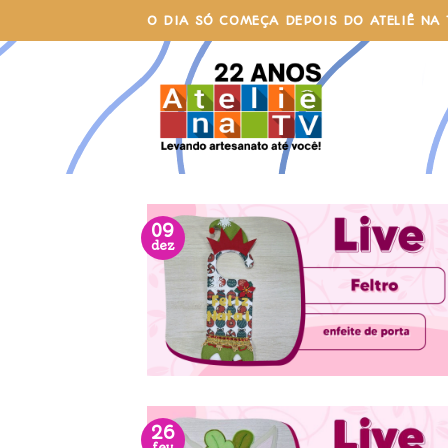
Skip
O DIA SÓ COMEÇA DEPOIS DO ATELIÊ NA 
to
content
09
dez
26