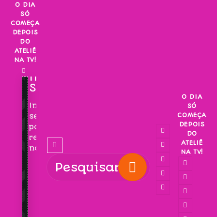
Skip
O DIA
SÓ
to
COMEÇA
content
DEPOIS
DO
ATELIÊ
NA TV!
INSCREVA-
SE!
O DIA
Inscreva-
SÓ
COMEÇA
se
DEPOIS
para
DO
receber
ATELIÊ
novidades!
NA TV!