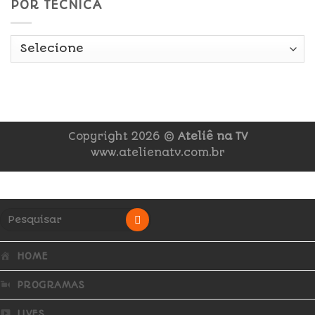
POR TÉCNICA
Copyright 2026 ©
Ateliê na TV
www.atelienatv.com.br
HOME
PROGRAMAS
LIVES