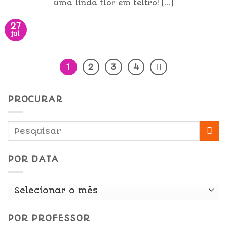
uma linda flor em feltro! [...]
27
jul
1
2
3
4
PROCURAR
POR DATA
Por
Data
POR PROFESSOR