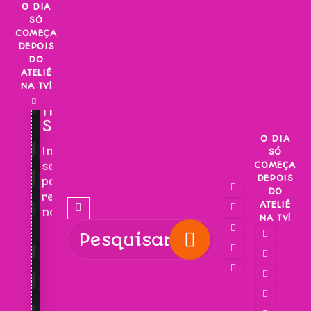
Skip
O DIA
SÓ
to
COMEÇA
content
DEPOIS
DO
ATELIÊ
NA TV!
INSCREVA-
SE!
O DIA
Inscreva-
SÓ
COMEÇA
se
DEPOIS
para
DO
receber
ATELIÊ
novidades!
NA TV!