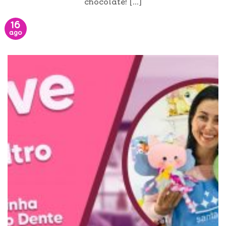
chocolate! [...]
16
ago