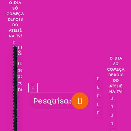
Skip
O DIA
SÓ
to
COMEÇA
content
DEPOIS
DO
ATELIÊ
NA TV!
INSCREVA-
SE!
O DIA
Inscreva-
SÓ
COMEÇA
se
DEPOIS
para
DO
receber
ATELIÊ
novidades!
NA TV!