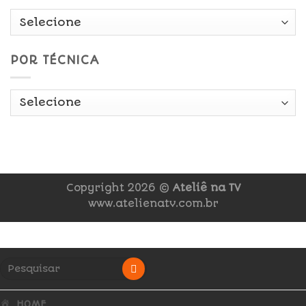
POR TÉCNICA
Copyright 2026 ©
Ateliê na TV
www.atelienatv.com.br
HOME