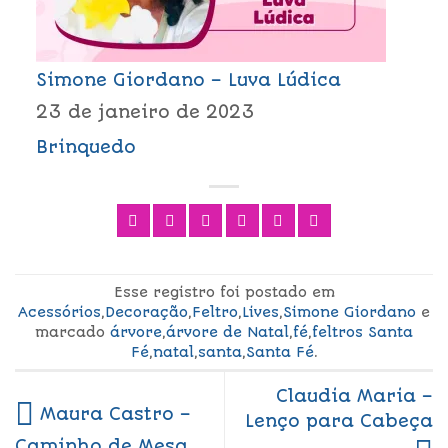
Simone Giordano – Luva Lúdica
23 de janeiro de 2023
Brinquedo
Esse registro foi postado em
Acessórios
,
Decoração
,
Feltro
,
Lives
,
Simone Giordano
e
marcado
árvore
,
árvore de Natal
,
fé
,
feltros Santa
Fé
,
natal
,
santa
,
Santa Fé
.
Claudia Maria –
Maura Castro –
Lenço para Cabeça
Caminho de Mesa