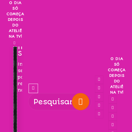
Skip
O DIA
SÓ
to
COMEÇA
content
DEPOIS
DO
ATELIÊ
NA TV!
INSCREVA-
SE!
O DIA
Inscreva-
SÓ
COMEÇA
se
DEPOIS
para
DO
receber
ATELIÊ
novidades!
NA TV!