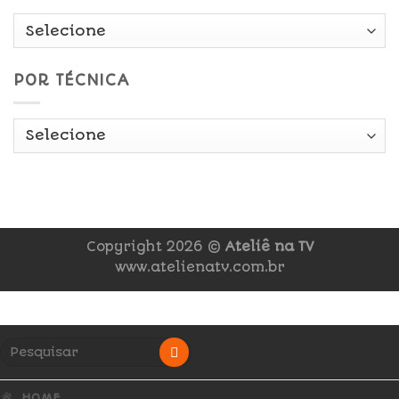
POR TÉCNICA
Copyright 2026 ©
Ateliê na TV
www.atelienatv.com.br
HOME