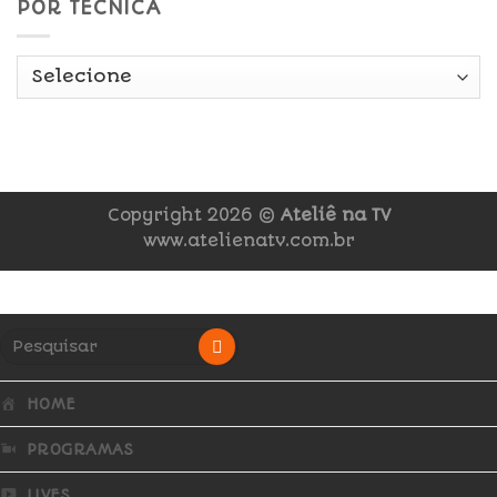
POR TÉCNICA
Copyright 2026 ©
Ateliê na TV
www.atelienatv.com.br
HOME
PROGRAMAS
LIVES