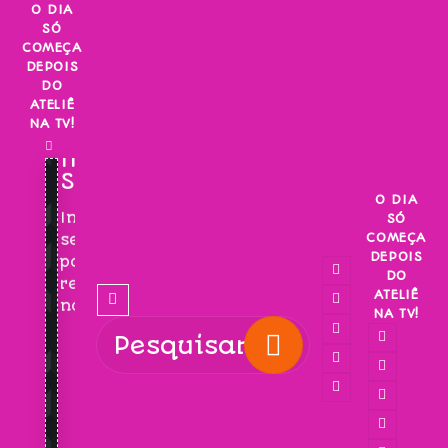
Skip
O DIA
SÓ
to
COMEÇA
content
DEPOIS
DO
ATELIÊ
NA TV!
INSCREVA-
SE!
O DIA
Inscreva-
SÓ
COMEÇA
se
DEPOIS
para
DO
receber
ATELIÊ
novidades!
NA TV!