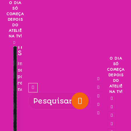
Skip
O DIA
SÓ
to
COMEÇA
content
DEPOIS
DO
ATELIÊ
NA TV!
INSCREVA-
SE!
O DIA
Inscreva-
SÓ
COMEÇA
se
DEPOIS
para
DO
receber
ATELIÊ
novidades!
NA TV!