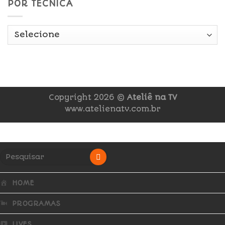
POR TÉCNICA
Copyright 2026 ©
Ateliê na TV
www.atelienatv.com.br
HOME
PROGRAMAS
LIVES