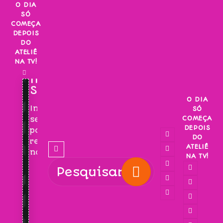
Skip
O DIA
SÓ
to
COMEÇA
content
DEPOIS
DO
ATELIÊ
NA TV!
INSCREVA-
SE!
O DIA
Inscreva-
SÓ
COMEÇA
se
DEPOIS
para
DO
receber
ATELIÊ
novidades!
NA TV!