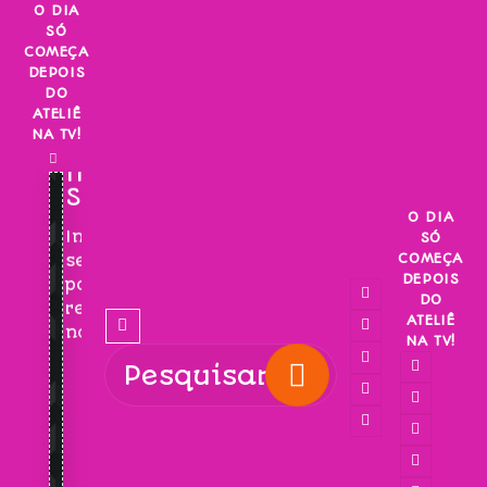
Skip
O DIA
SÓ
to
COMEÇA
content
DEPOIS
DO
ATELIÊ
NA TV!
INSCREVA-
SE!
O DIA
Inscreva-
SÓ
COMEÇA
se
DEPOIS
para
DO
receber
ATELIÊ
novidades!
NA TV!