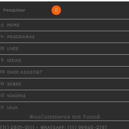
HOME
PROGRAMAS
LIVES
IDEIAS
ONDE ASSISTIR?
SOBRE
VIAGENS
LOJA
WooCommerce not Found
(11) 2501-0111 - WHATSAPP: (11) 99945-2797