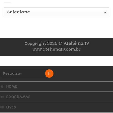
Copyright 2026 ©
Ateliê na TV
www.atelienatv.com.br
HOME
PROGRAMAS
LIVES