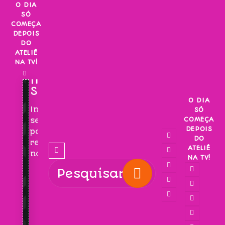
Skip
O DIA
SÓ
to
COMEÇA
content
DEPOIS
DO
ATELIÊ
NA TV!
INSCREVA-
SE!
O DIA
Inscreva-
SÓ
COMEÇA
se
DEPOIS
para
DO
receber
ATELIÊ
novidades!
NA TV!