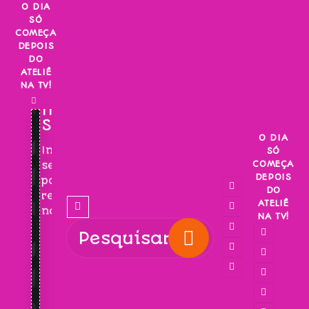
Skip
O DIA
SÓ
to
COMEÇA
content
DEPOIS
DO
ATELIÊ
NA TV!
INSCREVA-
SE!
O DIA
Inscreva-
SÓ
COMEÇA
se
DEPOIS
para
DO
receber
ATELIÊ
novidades!
NA TV!