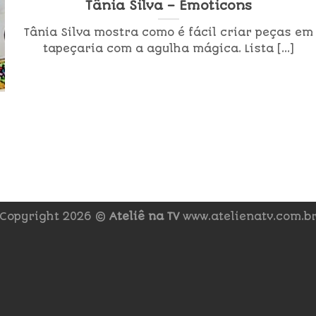
Tânia Silva – Emoticons
Tânia Silva mostra como é fácil criar peças em
tapeçaria com a agulha mágica. Lista [...]
Copyright 2026 ©
Ateliê na TV
www.atelienatv.com.b