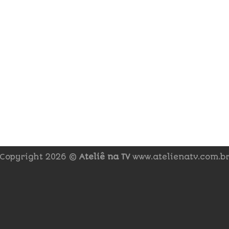
Copyright 2026 ©
Ateliê na TV
www.atelienatv.com.b