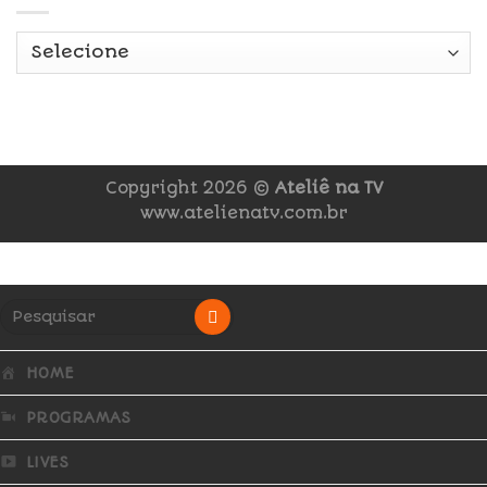
Copyright 2026 ©
Ateliê na TV
www.atelienatv.com.br
HOME
PROGRAMAS
LIVES