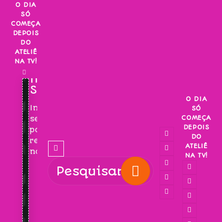
Skip
O DIA
SÓ
to
COMEÇA
content
DEPOIS
DO
ATELIÊ
NA TV!
INSCREVA-
SE!
O DIA
Inscreva-
SÓ
COMEÇA
se
DEPOIS
para
DO
receber
ATELIÊ
novidades!
NA TV!