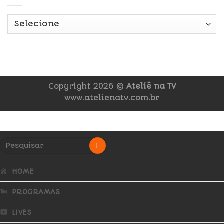
Copyright 2026 ©
Ateliê na TV
www.atelienatv.com.br
HOME
PROGRAMAS
LIVES