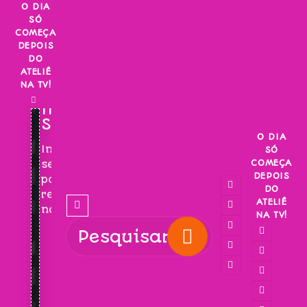
Skip
O DIA
SÓ
to
COMEÇA
content
DEPOIS
DO
ATELIÊ
NA TV!
INSCREVA-
SE!
O DIA
Inscreva-
SÓ
COMEÇA
se
DEPOIS
para
DO
receber
ATELIÊ
novidades!
NA TV!