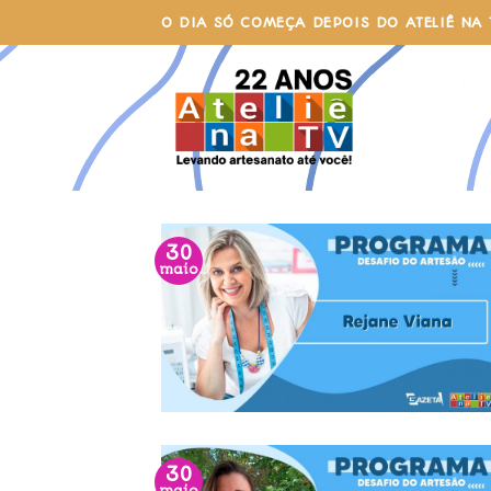
Skip
O DIA SÓ COMEÇA DEPOIS DO ATELIÊ NA 
to
content
30
maio
30