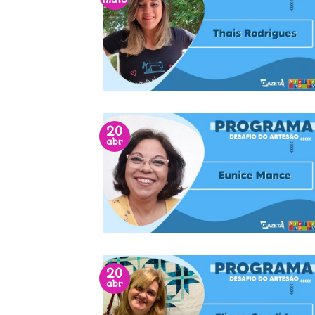
maio
20
abr
20
abr