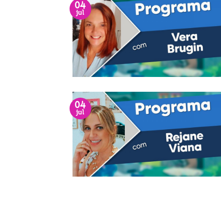
04
jul
04
jul