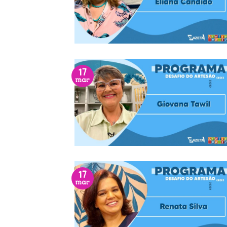
17
mar
17
mar