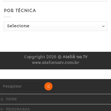
POR TÉCNICA
Copyright 2026 ©
Ateliê na TV
www.atelienatv.com.br
HOME
PROGRAMAS