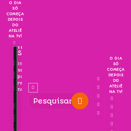
Skip
O DIA
SÓ
to
COMEÇA
content
DEPOIS
DO
ATELIÊ
NA TV!
INSCREVA-
SE!
O DIA
Inscreva-
SÓ
COMEÇA
se
DEPOIS
para
DO
receber
ATELIÊ
novidades!
NA TV!