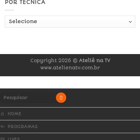
POR TÉCNICA
Copyright 2026 ©
Ateliê na TV
www.atelienatv.com.br
HOME
PROGRAMAS
LIVES