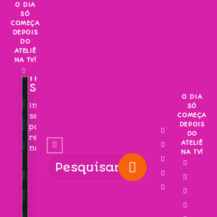
Skip
O DIA
SÓ
to
COMEÇA
content
DEPOIS
DO
ATELIÊ
NA TV!
INSCREVA-
SE!
O DIA
Inscreva-
SÓ
COMEÇA
se
DEPOIS
para
DO
receber
ATELIÊ
novidades!
NA TV!