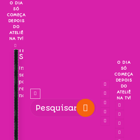
Skip
O DIA
SÓ
to
COMEÇA
content
DEPOIS
DO
ATELIÊ
NA TV!
INSCREVA-
SE!
O DIA
Inscreva-
SÓ
COMEÇA
se
DEPOIS
para
DO
receber
ATELIÊ
novidades!
NA TV!