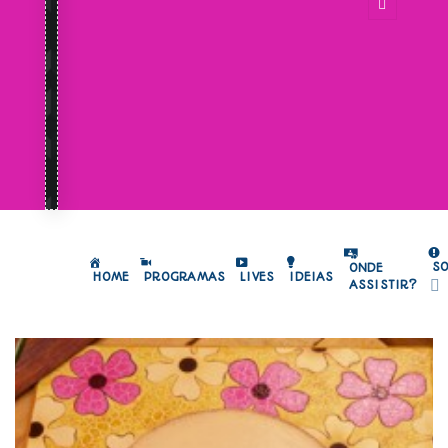
S
ONDE
HOME
PROGRAMAS
LIVES
IDEIAS
ASSISTIR?