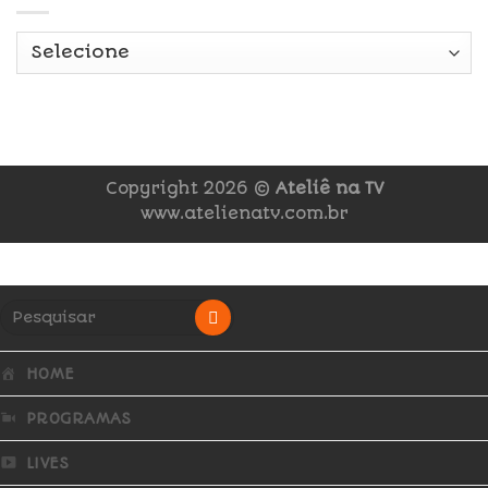
Copyright 2026 ©
Ateliê na TV
www.atelienatv.com.br
HOME
PROGRAMAS
LIVES