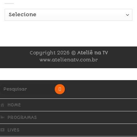
Copyright 2026 ©
Ateliê na TV
www.atelienatv.com.br
HOME
PROGRAMAS
LIVES