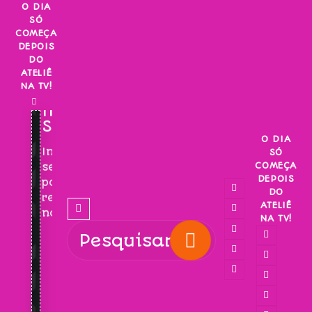
Skip
O DIA
SÓ
to
COMEÇA
content
DEPOIS
DO
ATELIÊ
NA TV!
INSCREVA-
SE!
O DIA
Inscreva-
SÓ
COMEÇA
se
DEPOIS
para
DO
receber
ATELIÊ
novidades!
NA TV!