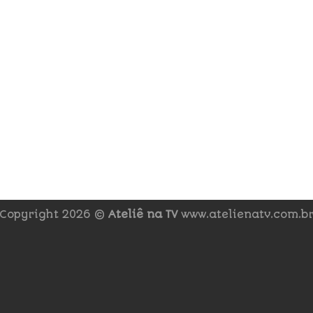
Copyright 2026 ©
Ateliê na TV
www.atelienatv.com.b