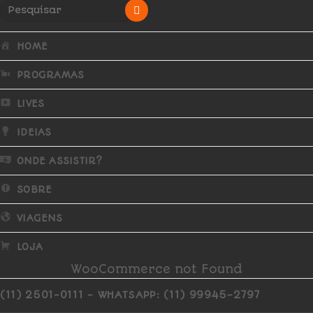
HOME
PROGRAMAS
LIVES
IDEIAS
ONDE ASSISTIR?
SOBRE
VIAGENS
LOJA
WooCommerce not Found
(11) 2501-0111 - WHATSAPP: (11) 99945-2797