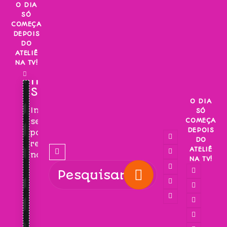
Skip
O DIA
SÓ
to
COMEÇA
content
DEPOIS
DO
ATELIÊ
NA TV!
INSCREVA-
SE!
O DIA
Inscreva-
SÓ
COMEÇA
se
DEPOIS
para
DO
receber
ATELIÊ
novidades!
NA TV!